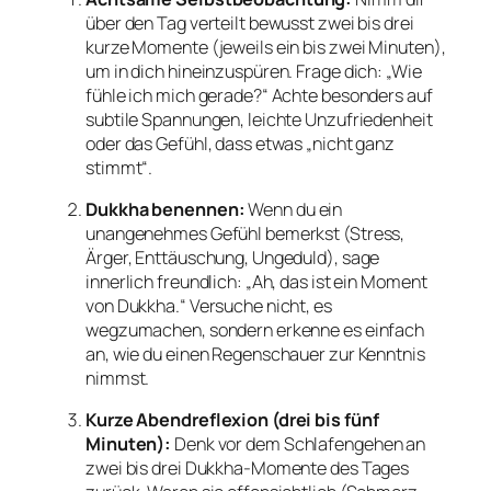
über den Tag verteilt bewusst zwei bis drei
kurze Momente (jeweils ein bis zwei Minuten),
um in dich hineinzuspüren. Frage dich: „Wie
fühle ich mich gerade?“ Achte besonders auf
subtile Spannungen, leichte Unzufriedenheit
oder das Gefühl, dass etwas „nicht ganz
stimmt“.
Dukkha benennen:
Wenn du ein
unangenehmes Gefühl bemerkst (Stress,
Ärger, Enttäuschung, Ungeduld), sage
innerlich freundlich: „Ah, das ist ein Moment
von Dukkha.“ Versuche nicht, es
wegzumachen, sondern erkenne es einfach
an, wie du einen Regenschauer zur Kenntnis
nimmst.
Kurze Abendreflexion (drei bis fünf
Minuten):
Denk vor dem Schlafengehen an
zwei bis drei Dukkha-Momente des Tages