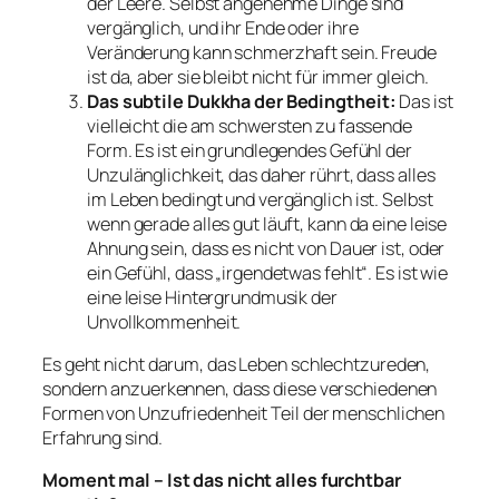
der Leere. Selbst angenehme Dinge sind
vergänglich, und ihr Ende oder ihre
Veränderung kann schmerzhaft sein. Freude
ist da, aber sie bleibt nicht für immer gleich.
Das subtile Dukkha der Bedingtheit:
Das ist
vielleicht die am schwersten zu fassende
Form. Es ist ein grundlegendes Gefühl der
Unzulänglichkeit, das daher rührt, dass alles
im Leben bedingt und vergänglich ist. Selbst
wenn gerade alles gut läuft, kann da eine leise
Ahnung sein, dass es nicht von Dauer ist, oder
ein Gefühl, dass „irgendetwas fehlt“. Es ist wie
eine leise Hintergrundmusik der
Unvollkommenheit.
Es geht nicht darum, das Leben schlechtzureden,
sondern anzuerkennen, dass diese verschiedenen
Formen von Unzufriedenheit Teil der menschlichen
Erfahrung sind.
Moment mal – Ist das nicht alles furchtbar