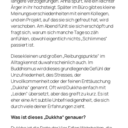
längere Verzögerungen. Anna spürt, wie ein leichter
Ärger in ihr hochsteigt. Später im Büro gibt es kleine
Meinungsverschiedenheiten mit einem Kollegen,
und ein Projekt, auf das sie sich gefreut hat, wird
verschoben. Am Abend fühlt sie sich erschöpft und
fragt sich, warum sich manche Tage so zäh
anfühlen, obwohl eigentlich nichts „Schlimmes“
passiert ist.
Diese kleinen und großen „Reibungspunkte“ im
Alltag kennst du wahrscheinlich auch. Im
Buddhismus wird dieses grundlegende Gefühl der
Unzufriedenheit, des Stresses, der
Unvollkommenheit oder der feinen Enttäuschung
„Dukkha“ genannt. Oft wird Dukkha einfach mit
„Leiden“ übersetzt, aber das greift zu kurz. Es ist
eher eine Art subtile Unbefriedigendheit, die sich
durch viele deiner Erfahrungen zieht.
Was ist dieses „Dukkha“ genauer?