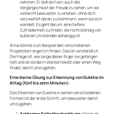
nehmen. Er lädt dich ein, auch die
Vergänglichkeit der Freude zu sehen, um sie
vielleicht bewusster zu erleben, ohne dich
verzweifelt daran zu klammern, wenn sie sich
wandelt. Es geht darum, eine tiefere
Zufriedenheit zu finden, die nicht ständig von
äußeren Umständen abhängig ist.
Anna könnte zum Beispiel den verschobenen
Projektstart ärgerlich finden. Das ist verständlich.
Die Frage ist, wie lange dieser Ärger sie gefangen
hält und ob sie darin stecken bleibt oder einen Weg
findet, damit umzugehen.
Eine kleine Übung zur Erkennung von Dukkha im
Alltag (fünf bis zehn Minuten):
Das Erkennen von Dukkha in seinen verschiedenen
Formen ist der erste Schritt, um bewusster damit
umzugehen.
Achtsame Selbstbeobachtung:
Nimm dir