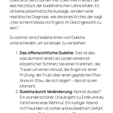
Dukkha ist die Erste der Vier Edlen Wahrheiten, die
das Herzstück der buddhistischen Lehre bilden. Es
ist keine pessimistische Aussage, sondern eine
realistische Diagnose, wie die eines Arztes, der sagt:
„Hier scheint etwas nicht ganz im Gleichgewicht zu
sein.“
Du kannst verschiedene Arten von Dukkha
unterscheiden, um es besser zu verstehen:
Das offensichtliche Dukkha:
Das ist das,
was du meist direkt als Leiden erkennst:
körperlicher Schmerz bei einer Krankheit, die
Trauer um einen Verlust, die Angst vor einer
Prüfung, der Frust über einen geplatzten Plan.
Anna im Stau, die sich ärgert – das ist so ein
Moment.
Dukkha durch Veränderung:
Kennst du das?
Ein wunderschöner Urlaub geht zu Ende und du
fühlst eine leise Wehmut. Ein lustiger Abend
mit Freunden ist vorbei und es bleibt ein Gefühl