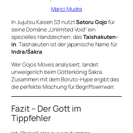
Marici Mudra
In
Jujutsu Kaisen
S3 nutzt
Satoru Gojo
für
seine Domäne „Unlimited Void“ ein
spezielles Handzeichen: das
Taishakuten-
in
. Taishakuten ist der japanische Name für
Indra/Śakra
.
Wer Gojos Moves analysiert, landet
unweigerlich beim Götterkönig Śakra.
Zusammen mit dem
Boruto
-Hype ergibt das
die perfekte Mischung für Begriffswirrwarr.
Fazit – Der Gott im
Tippfehler