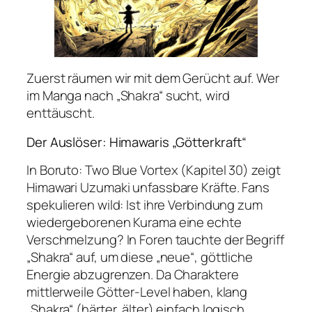
Zuerst räumen wir mit dem Gerücht auf. Wer
im Manga nach „Shakra“ sucht, wird
enttäuscht.
Der Auslöser: Himawaris „Götterkraft“
In
Boruto: Two Blue Vortex
(Kapitel 30) zeigt
Himawari Uzumaki unfassbare Kräfte. Fans
spekulieren wild: Ist ihre Verbindung zum
wiedergeborenen Kurama eine echte
Verschmelzung? In Foren tauchte der Begriff
„Shakra“ auf, um diese „neue“, göttliche
Energie abzugrenzen. Da Charaktere
mittlerweile Götter-Level haben, klang
„Shakra“ (härter, älter) einfach logisch.