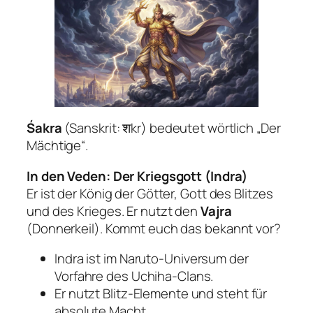
Śakra
(Sanskrit: शkr) bedeutet wörtlich „Der
Mächtige“.
In den Veden: Der Kriegsgott (Indra)
Er ist der König der Götter, Gott des Blitzes
und des Krieges. Er nutzt den
Vajra
(Donnerkeil). Kommt euch das bekannt vor?
Indra ist im
Naruto
-Universum der
Vorfahre des Uchiha-Clans.
Er nutzt Blitz-Elemente und steht für
absolute Macht.