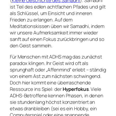
(
Kleine Geschichte des Samādhi
). Samadhi
ist Teil des edlen achtfachen Pfades und gilt
als Schlüssel, um Einsicht und inneren
Frieden zu erlangen. Auf dem
Meditationskissen üben wir Samadhi, indem
wir unsere Aufmerksamkeit immer wieder
sanft auf einen Fokus zurückbringen und so
den Geist sammeln.
Für Menschen mit ADHS mag das zunächst
paradox klingen. Ihr Geist wird oft als
sprunghaft
oder
„Affenmind“
erlebt – ständig
von einem Ast zum nächsten schwingend.
Doch hier kommt eine überraschende
Ressource ins Spiel: der
Hyperfokus
. Viele
ADHS-Betroffene kennen Phasen, in denen
sie stundenlang höchst konzentriert an
etwas dranbleiben (sei es ein Hobby, ein
Computerspiel oder eine spannende