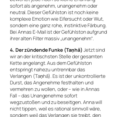
sofort als angenehm, unangenehm oder
neutral. Dieser Gefühlston ist noch keine
komplexe Emotion wie Eifersucht oder Wut,
sondern eine ganz rohe, instinktive Färbung.
Bei Annas E-Mail ist der Gefühlston aufgrund
ihrer alten Filter massiv „unangenehm“.
4. Der zündende Funke (Taṇhā)
Jetzt sind
wir an der kritischsten Stelle der gesamten
Kette angelangt. Aus dem Gefühlston
entspringt nahezu untrennbar das
Verlangen (Taṇhā). Es ist der unkontrollierte
Durst, das Angenehme festhalten und
vermehren zu wollen, oder – wie in Annas
Fall – das Unangenehme sofort
wegzustoßen und zu beseitigen. Anna will
nicht tippen, weil es rational sinnvoll wäre,
sondern weil das Verlangen sie treibt, den