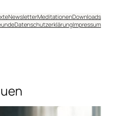
xte
Newsletter
Meditationen
Downloads
eunde
Datenschutzerklärung
Impressum
auen