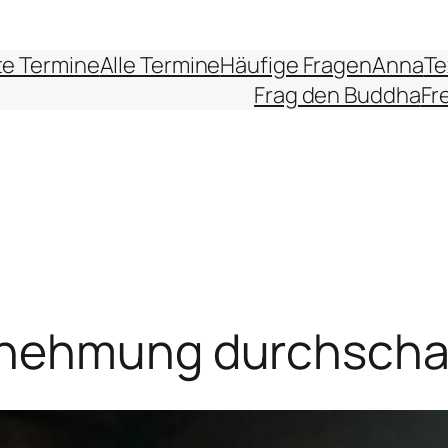
e Termine
Alle Termine
Häufige Fragen
Anna
Te
Frag den Buddha
Fr
rnehmung durchsch