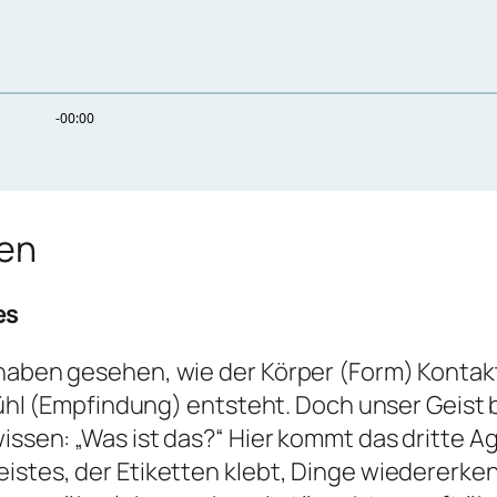
ren
es
 haben gesehen, wie der Körper (Form) Kontakt
Empfindung) entsteht. Doch unser Geist ble
wissen:
„Was ist das?“
Hier kommt das dritte Ag
istes, der Etiketten klebt, Dinge wiedererken