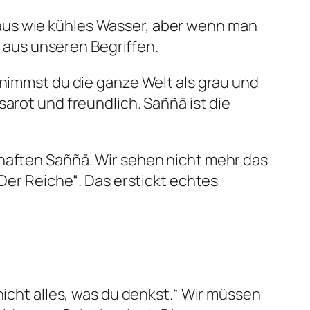
aus wie kühles Wasser, aber wenn man
t aus unseren Begriffen.
nimmst du die ganze Welt als grau und
sarot und freundlich.
Saññā
ist die
rhaften
Saññā
. Wir sehen nicht mehr das
„Der Reiche“. Das erstickt echtes
cht alles, was du denkst.“ Wir müssen