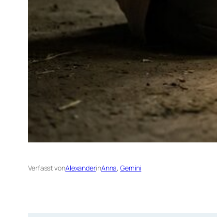
Verfasst von
Alexander
in
Anna
, 
Gemini