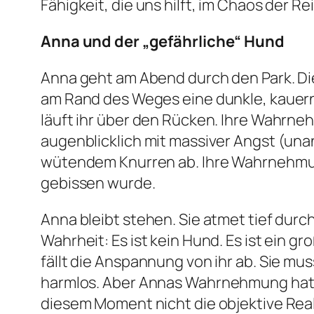
Fähigkeit, die uns hilft, im Chaos der R
Anna und der „gefährliche“ Hund
Anna geht am Abend durch den Park. Die 
am Rand des Weges eine dunkle, kauernd
läuft ihr über den Rücken. Ihre Wahrne
augenblicklich mit massiver Angst (unan
wütendem Knurren ab. Ihre Wahrnehmung
gebissen wurde.
Anna bleibt stehen. Sie atmet tief durch
Wahrheit: Es ist kein Hund. Es ist ein gr
fällt die Anspannung von ihr ab. Sie mus
harmlos. Aber Annas
Wahrnehmung
hat
diesem Moment nicht die objektive Reali