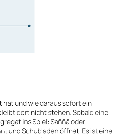
 hat und wie daraus sofort ein
ibt dort nicht stehen. Sobald eine
gregat ins Spiel:
Saññā
oder
nt und Schubladen öffnet. Es ist eine