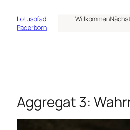
Zum
Inhalt
Lotuspfad
Willkommen
Nächst
springen
Paderborn
Aggregat 3: Wah