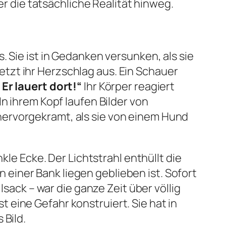
er die tatsächliche Realität hinweg.
 Sie ist in Gedanken versunken, als sie
tzt ihr Herzschlag aus. Ein Schauer
Er lauert dort!“
Ihr Körper reagiert
n ihrem Kopf laufen Bilder von
hervorgekramt, als sie von einem Hund
kle Ecke. Der Lichtstrahl enthüllt die
en einer Bank liegen geblieben ist. Sofort
lsack – war die ganze Zeit über völlig
t eine Gefahr konstruiert. Sie hat in
 Bild.