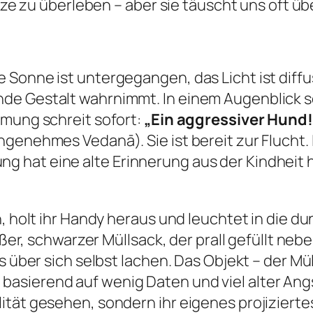
eize zu überleben – aber sie täuscht uns oft üb
Sonne ist untergegangen, das Licht ist diffus.
e Gestalt wahrnimmt. In einem Augenblick se
hmung schreit sofort:
„Ein aggressiver Hund! 
genehmes Vedanā). Sie ist bereit zur Flucht. I
 hat eine alte Erinnerung aus der Kindheit 
, holt ihr Handy heraus und leuchtet in die dun
oßer, schwarzer Müllsack, der prall gefüllt neb
s über sich selbst lachen. Das Objekt – der Mül
 basierend auf wenig Daten und viel alter Angs
tät gesehen, sondern ihr eigenes projiziertes