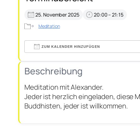
25. November 2025
20:00 – 21:15
Meditation
ZUM KALENDER HINZUFÜGEN
ICS
Google
Office
Outlook
herunterladen
Kalender
iCalendar
365
Live
Beschreibung
Meditation mit Alexander.
Jeder ist herzlich eingeladen, diese Me
Buddhisten, jeder ist willkommen.