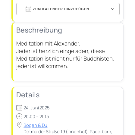
ZUM KALENDER HINZUFÜGEN
ICS
Google
Office
Outlook
herunterladen
Kalender
iCalendar
365
Live
Beschreibung
Meditation mit Alexander.
Jeder ist herzlich eingeladen, diese
Meditation ist nicht nur für Buddhisten,
jeder ist willkommen.
Details
24. Juni 2025
20:00 – 21:15
Bogen & Du
Detmolder Straße 19 (Innenhof), Paderborn,