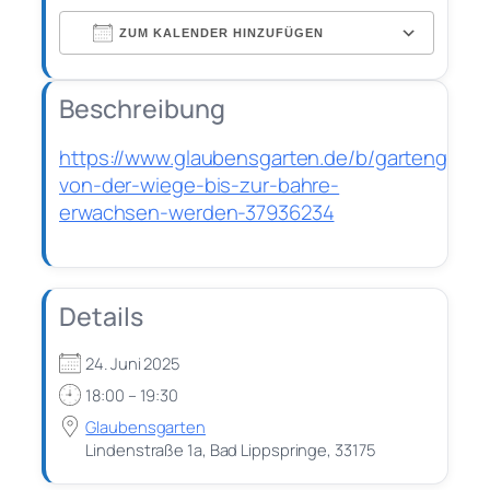
ZUM KALENDER HINZUFÜGEN
ICS
Google
Office
Outlook
herunterladen
Kalender
iCalendar
365
Live
Beschreibung
https://www.glaubensgarten.de/b/gartengesp
von-der-wiege-bis-zur-bahre-
erwachsen-werden-37936234
Details
24. Juni 2025
18:00 – 19:30
Glaubensgarten
Lindenstraße 1a, Bad Lippspringe, 33175