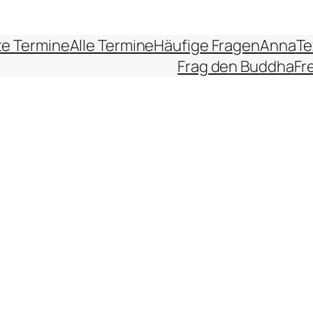
e Termine
Alle Termine
Häufige Fragen
Anna
Te
Frag den Buddha
Fr