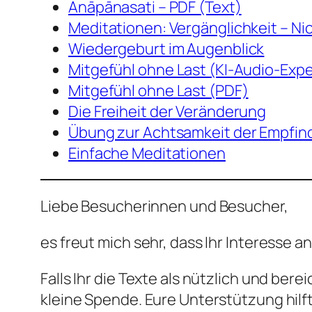
Ānāpānasati – PDF (Text)
Meditationen: Vergänglichkeit – Ni
Wiedergeburt im Augenblick
Mitgefühl ohne Last (KI-Audio-Exp
Mitgefühl ohne Last (PDF)
Die Freiheit der Veränderung
Übung zur Achtsamkeit der Empfi
Einfache Meditationen
Liebe Besucherinnen und Besucher,
es freut mich sehr, dass Ihr Interesse 
Falls Ihr die Texte als nützlich und be
kleine Spende. Eure Unterstützung hilft